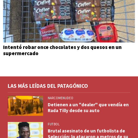
Intentó robar once chocolates y dos quesos en un
supermercado
LAS MÁS LEÍDAS DEL PATAGÓNICO
NARCOMENUDEO
Detienen a un "dealer" que vendía en
Rada Tilly desde su auto
FUTBOL
Brutal asesinato de un futbolista de
Selección: lo atacaron a metros de su