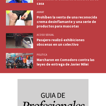
casa
ANMAT
Prohíben la venta de una reconocida
crema desinflamante y una serie de
productos para mascotas
ACOSO SEXUAL
Pasajero realizó exhibiciones
obscenas en un colectivo
POLITICA
Marcharon en Comodoro contra las
leyes de entrega de Javier Milei