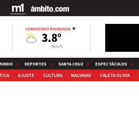
COMODORO RIVADAVIA
3.8°
9km/h
MUNDO
DEPORTES
SANTA CRUZ
ESPECTÁCULOS
TICA
AJUSTE
CULTURA
MALVINAS
CALETA OLIVIA