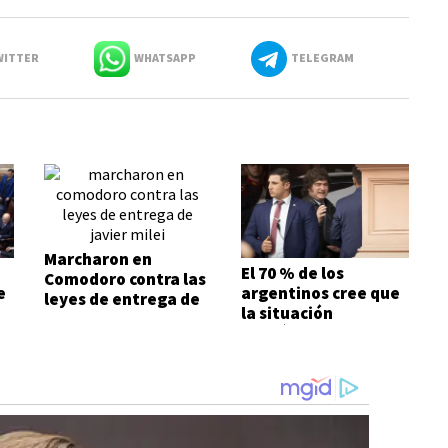
ITTER
WHATSAPP
TELEGRAM
Marcharon en
El 70 % de los
Comodoro contra las
e
argentinos cree que
leyes de entrega de
la situación
Javier Milei
económica es mala