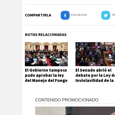
COMPARTIRLA
FACEBOOK
TW
NOTAS RELACIONADAS
El Gobierno tampoco
El Senado abrió el
pudo aprobar la ley
debate por la Ley d
del Manejo del Fuego
Inviolavilidad de la
Propiedad Privada