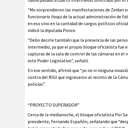
había pasado a cuarto intermedio solicitado por el b
“Me sorprendieron las manifestaciones de Zeidan en
funcionario ñoqui de la actual administración de F
en eso sino en la cantidad de cargos políticos ofici
indicó la diputada Ponce.
“Debo decirle también que la presencia de las perso
intermedio, ya que el propio bloque oficialista fue 
capturas de la sala de control de las cámaras en el
este Poder Legislativo”, señaló.
En ese sentido, afirmó que “yo no vi ninguna invas
contra del RIGI que ingresaron al recinto de la Cám
policías”.
“PROYECTO SUPERADOR”
Cerca de la medianoche, el bloque oficialista Por S
presidente, Fernando Españón, señalando que “despu