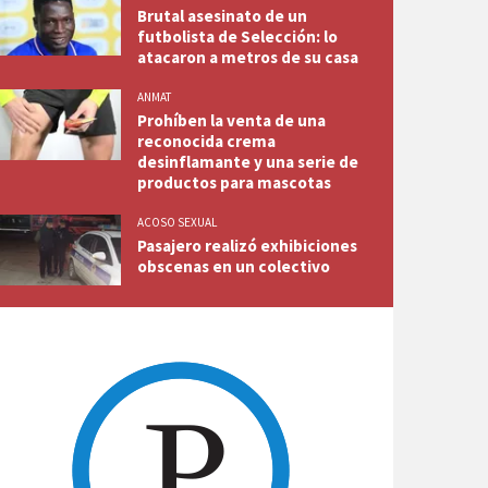
Brutal asesinato de un
futbolista de Selección: lo
atacaron a metros de su casa
ANMAT
Prohíben la venta de una
reconocida crema
desinflamante y una serie de
productos para mascotas
ACOSO SEXUAL
Pasajero realizó exhibiciones
obscenas en un colectivo