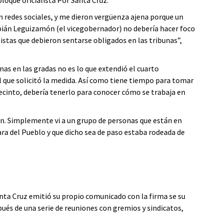
loque oficialista Por Santa Cruz.
 redes sociales, y me dieron vergüenza ajena porque un
abián Leguizamón (el vicegobernador) no debería hacer foco
alistas que debieron sentarse obligados en las tribunas”,
nas en las gradas no es lo que extendió el cuarto
el que solicitó la medida. Así como tiene tiempo para tomar
 recinto, debería tenerlo para conocer cómo se trabaja en
ión. Simplemente vi a un grupo de personas que están en
ara del Pueblo y que dicho sea de paso estaba rodeada de
anta Cruz emitió su propio comunicado con la firma se su
és de una serie de reuniones con gremios y sindicatos,