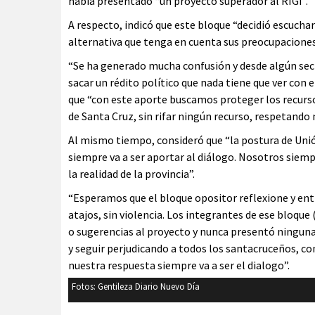
había presentado “un proyecto superador al RIGI”.
A respecto, indicó que este bloque “decidió escucha
alternativa que tenga en cuenta sus preocupaciones
“Se ha generado mucha confusión y desde algún sec
sacar un rédito político que nada tiene que ver con
que “con este aporte buscamos proteger los recurso
de Santa Cruz, sin rifar ningún recurso, respetando
Al mismo tiempo, consideró que “la postura de Unión 
siempre va a ser aportar al diálogo. Nosotros siemp
la realidad de la provincia”.
“Esperamos que el bloque opositor reflexione y enti
atajos, sin violencia. Los integrantes de ese bloqu
o sugerencias al proyecto y nunca presentó ninguna 
y seguir perjudicando a todos los santacruceños, c
nuestra respuesta siempre va a ser el dialogo”.
Fotos: Gentileza Diario Nuevo Día