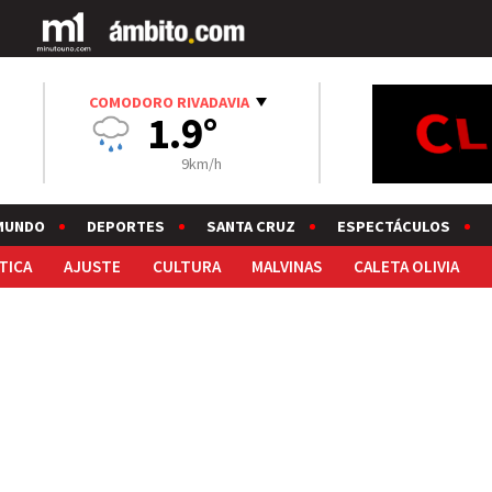
COMODORO RIVADAVIA
1.9°
9km/h
MUNDO
DEPORTES
SANTA CRUZ
ESPECTÁCULOS
TICA
AJUSTE
CULTURA
MALVINAS
CALETA OLIVIA