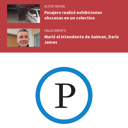
ACOSO SEXUAL
Pasajero realizó exhibiciones
obscenas en un colectivo
FALLECIMIENTO
Murió el intendente de Gaiman, Darío
James