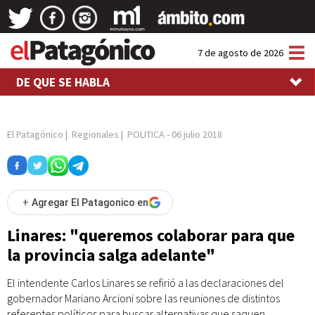
Tog
7 de agosto de 2026
nav
DE QUE SE HABLA
El Patagónico
|
Regionales
|
POLITICA
-
06 julio 2018
+
Agregar El Patagonico en
Linares: "queremos colaborar para que
la provincia salga adelante"
El intendente Carlos Linares se refirió a las declaraciones del
gobernador Mariano Arcioni sobre las reuniones de distintos
referentes políticos para buscar alternativas que saquen