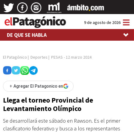
Tog
9 de agosto de 2026
nav
DE QUE SE HABLA
El Patagónico
|
Deportes
|
PESAS
-
12 marzo 2024
+
Agregar El Patagonico en
Llega el torneo Provincial de
Levantamiento Olímpico
Se desarrollará este sábado en Rawson. Es el primer
clasificatorio federativo y busca a los representantes