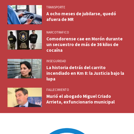
TRANSPORTE
A ocho meses de jubilarse, quedó
afuera de MR
NARCOTRAFICO
Comodorense cae en Morón durante
un secuestro de más de 36 kilos de
cocaína
INSEGURIDAD
La historia detrás del carrito
incendiado en Km 8: la Justicia bajo la
lupa
FALLECIMIENTO
Murió el abogado Miguel Criado
Arrieta, exfuncionario municipal