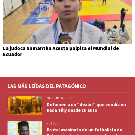
La judoca Samantha Acosta palpita el Mundial de
Ecuador
LAS MÁS LEÍDAS DEL PATAGÓNICO
NARCOMENUDEO
Detienen a un "dealer" que vendía en
Rada Tilly desde su auto
FUTBOL
Brutal asesinato de un futbolista de