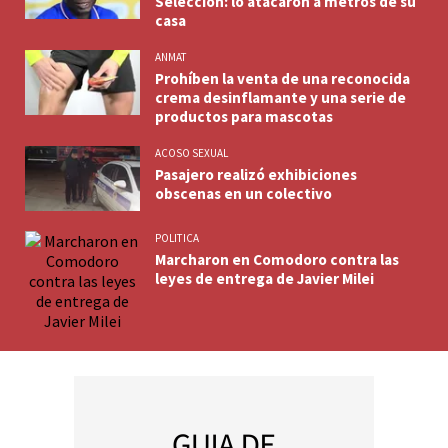
Selección: lo atacaron a metros de su
casa
ANMAT
Prohíben la venta de una reconocida
crema desinflamante y una serie de
productos para mascotas
ACOSO SEXUAL
Pasajero realizó exhibiciones
obscenas en un colectivo
POLITICA
Marcharon en Comodoro contra las
leyes de entrega de Javier Milei