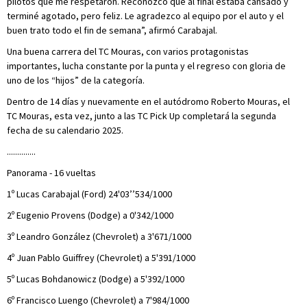
pilotos que me respetaron. Reconozco que al final estaba cansado y
terminé agotado, pero feliz. Le agradezco al equipo por el auto y el
buen trato todo el fin de semana”, afirmó Carabajal.
Una buena carrera del TC Mouras, con varios protagonistas
importantes, lucha constante por la punta y el regreso con gloria de
uno de los “hijos” de la categoría.
Dentro de 14 días y nuevamente en el autódromo Roberto Mouras, el
TC Mouras, esta vez, junto a las TC Pick Up completará la segunda
fecha de su calendario 2025.
..............
Panorama - 16 vueltas
1º Lucas Carabajal (Ford) 24'03’’534/1000
2º Eugenio Provens (Dodge) a 0'342/1000
3º Leandro González (Chevrolet) a 3'671/1000
4º Juan Pablo Guiffrey (Chevrolet) a 5'391/1000
5º Lucas Bohdanowicz (Dodge) a 5'392/1000
6º Francisco Luengo (Chevrolet) a 7'984/1000