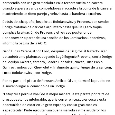
sorprendió con una gran maniobra en la tercera vuelta de carrera
cuando supera a varios competidores y accede a la punta de la carrera
manteniendo un ritmo parejo y veloz hasta la bandera a cuadros.
Detrás del chaqueño, los pilotos Bohdanowicz y Provens, con sendos
Dodge trataban de dar caza al puntero hasta que un ligero toque
complica la situación de Provens y el retraso posterior de
Bohdanowicz a partir de una sanción de los Comisarios Deportivos,
informó la página de la ACTC.
Ganó Lucas Carabajal con Ford, después de 16 giros al trazado largo
del autódromo platense, segundo llegó Eugenio Provens, con la Dodge
del equipo Galarza, tercero, Leadro Gonzalez, cuarto, Juan Pablo
Guiffrey, ambos con Chevrolet y finalmente quinto, luego de la sanción,
Lucas Bohdanowicz, con Dodge.
Por su parte, el piloto de Rawson, Amílcar Oliver, terminó la prueba en
el noveno lugar al comando de un Dodge.
“Estoy feliz porque volví de la mejor manera, este parate por falta de
presupuesto fue intolerable, quería correr en cualquier cosa y esta
oportunidad de estar en un gran equipo y con un gran auto es
espectacular. Pude ejecutar una buena maniobra y me ayudaron los