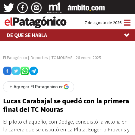
Tog
7 de agosto de 2026
nav
DE QUE SE HABLA
El Patagónico
|
Deportes
|
TC MOURAS
-
26 enero 2025
+
Agregar El Patagonico en
Lucas Carabajal se quedó con la primera
final del TC Mouras
El piloto chaqueño, con Dodge, conquistó la victoria en
la carrera que se disputó en La Plata. Eugenio Provens y