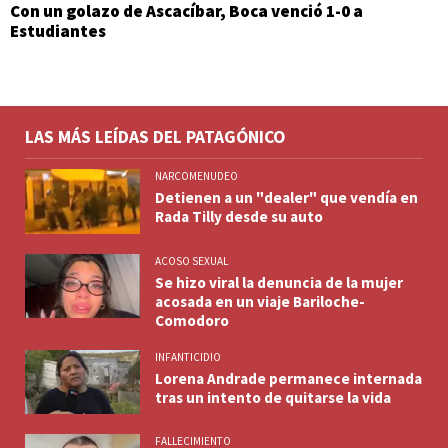
Con un golazo de Ascacíbar, Boca venció 1-0 a
Estudiantes
LAS MÁS LEÍDAS DEL PATAGÓNICO
NARCOMENUDEO
Detienen a un "dealer" que vendía en
Rada Tilly desde su auto
ACOSO SEXUAL
Se hizo viral la denuncia de la mujer
acosada en un viaje Bariloche-
Comodoro
INFANTICIDIO
Lorena Andrade permanece internada
tras un intento de quitarse la vida
FALLECIMIENTO