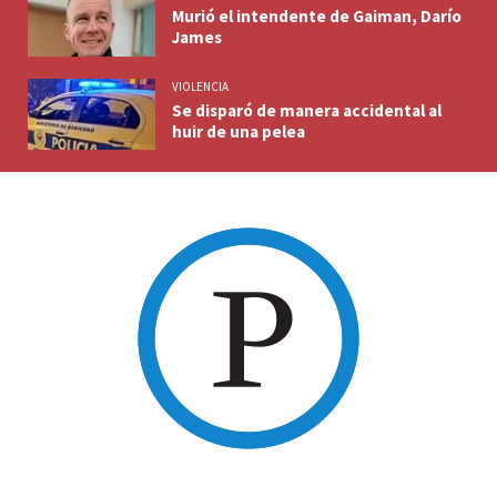
Murió el intendente de Gaiman, Darío
James
VIOLENCIA
Se disparó de manera accidental al
huir de una pelea