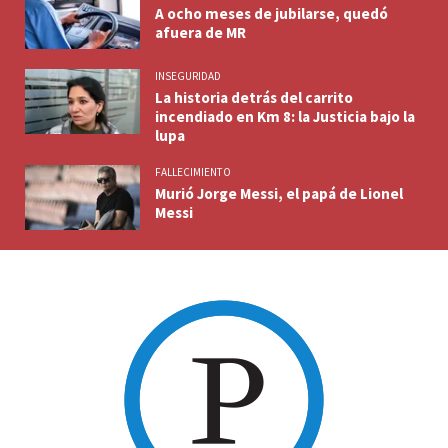
A ocho meses de jubilarse, quedó
afuera de MR
INSEGURIDAD
La historia detrás del carrito
incendiado en Km 8: la Justicia bajo la
lupa
FALLECIMIENTO
Murió Jorge Messi, el papá de Lionel
Messi