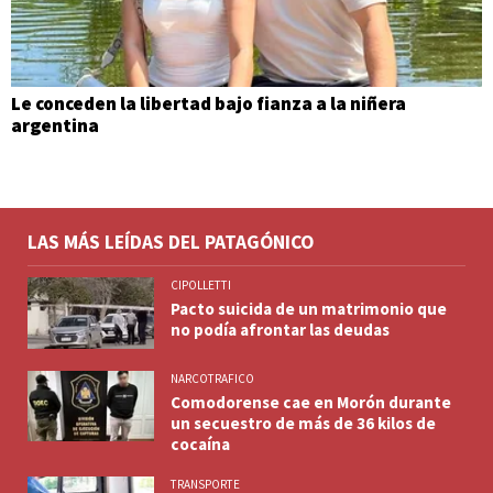
Le conceden la libertad bajo fianza a la niñera
argentina
LAS MÁS LEÍDAS DEL PATAGÓNICO
CIPOLLETTI
Pacto suicida de un matrimonio que
no podía afrontar las deudas
NARCOTRAFICO
Comodorense cae en Morón durante
un secuestro de más de 36 kilos de
cocaína
TRANSPORTE