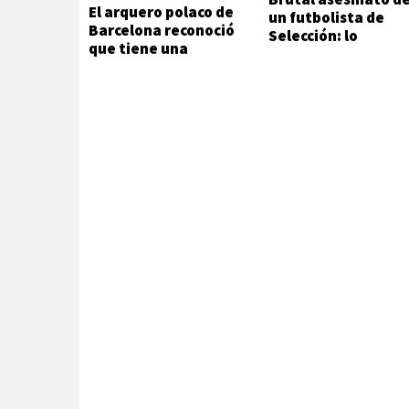
El arquero polaco de
un futbolista de
Barcelona reconoció
Selección: lo
que tiene una
atacaron a metros
adicción que no
de su casa
puede ni quiere
controlar