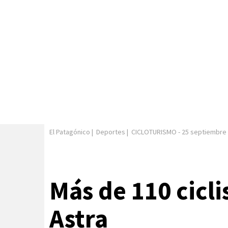
El Patagónico
|
Deportes
|
CICLOTURISMO
-
25 septiembre
Más de 110 cicli
Astra