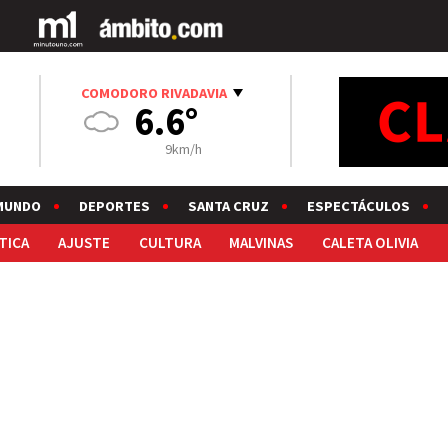
COMODORO RIVADAVIA
6.6°
9km/h
MUNDO
DEPORTES
SANTA CRUZ
ESPECTÁCULOS
TICA
AJUSTE
CULTURA
MALVINAS
CALETA OLIVIA