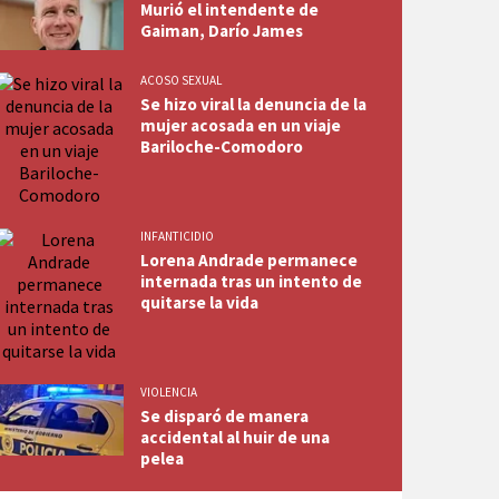
Murió el intendente de
Gaiman, Darío James
ACOSO SEXUAL
Se hizo viral la denuncia de la
mujer acosada en un viaje
Bariloche-Comodoro
INFANTICIDIO
Lorena Andrade permanece
internada tras un intento de
quitarse la vida
VIOLENCIA
Se disparó de manera
accidental al huir de una
pelea