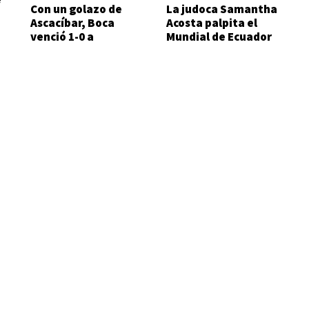
Con un golazo de
La judoca Samantha
Ascacíbar, Boca
Acosta palpita el
venció 1-0 a
Mundial de Ecuador
Estudiantes