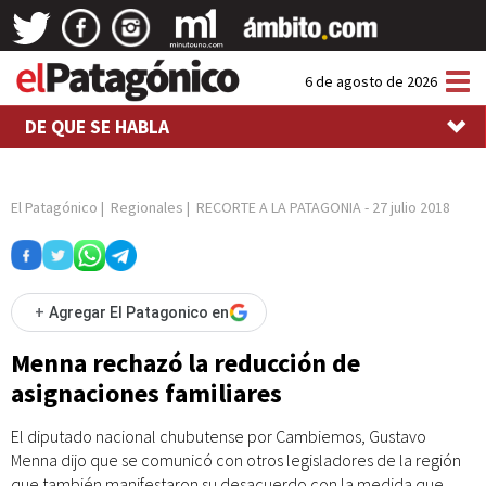
Tog
6 de agosto de 2026
nav
DE QUE SE HABLA
El Patagónico
|
Regionales
|
RECORTE A LA PATAGONIA
-
27 julio 2018
+
Agregar El Patagonico en
Menna rechazó la reducción de
asignaciones familiares
El diputado nacional chubutense por Cambiemos, Gustavo
Menna dijo que se comunicó con otros legisladores de la región
que también manifestaron su desacuerdo con la medida que