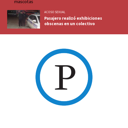
ACOSO SEXUAL
Pasajero realizó exhibiciones
obscenas en un colectivo