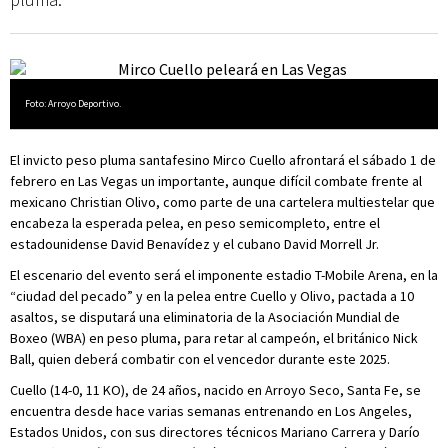
Foto: Arroyo Deportivo.
El invicto peso pluma santafesino Mirco Cuello afrontará el sábado 1 de
febrero en Las Vegas un importante, aunque difícil combate frente al
mexicano Christian Olivo, como parte de una cartelera multiestelar que
encabeza la esperada pelea, en peso semicompleto, entre el
estadounidense David Benavídez y el cubano David Morrell Jr.
El escenario del evento será el imponente estadio T-Mobile Arena, en la
“ciudad del pecado” y en la pelea entre Cuello y Olivo, pactada a 10
asaltos, se disputará una eliminatoria de la Asociación Mundial de
Boxeo (WBA) en peso pluma, para retar al campeón, el británico Nick
Ball, quien deberá combatir con el vencedor durante este 2025.
Cuello (14-0, 11 KO), de 24 años, nacido en Arroyo Seco, Santa Fe, se
encuentra desde hace varias semanas entrenando en Los Angeles,
Estados Unidos, con sus directores técnicos Mariano Carrera y Darío