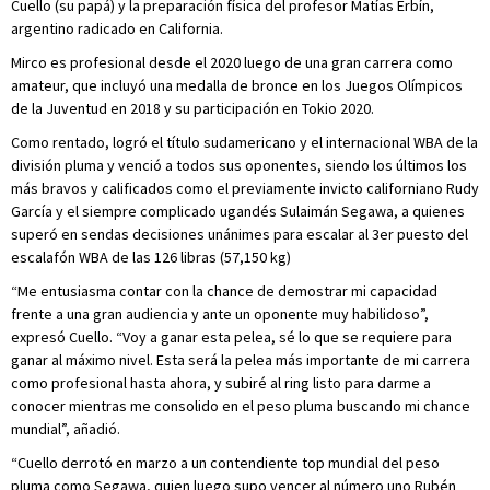
Cuello (su papá) y la preparación física del profesor Matías Erbín,
argentino radicado en California.
Mirco es profesional desde el 2020 luego de una gran carrera como
amateur, que incluyó una medalla de bronce en los Juegos Olímpicos
de la Juventud en 2018 y su participación en Tokio 2020.
Como rentado, logró el título sudamericano y el internacional WBA de la
división pluma y venció a todos sus oponentes, siendo los últimos los
más bravos y calificados como el previamente invicto californiano Rudy
García y el siempre complicado ugandés Sulaimán Segawa, a quienes
superó en sendas decisiones unánimes para escalar al 3er puesto del
escalafón WBA de las 126 libras (57,150 kg)
“Me entusiasma contar con la chance de demostrar mi capacidad
frente a una gran audiencia y ante un oponente muy habilidoso”,
expresó Cuello. “Voy a ganar esta pelea, sé lo que se requiere para
ganar al máximo nivel. Esta será la pelea más importante de mi carrera
como profesional hasta ahora, y subiré al ring listo para darme a
conocer mientras me consolido en el peso pluma buscando mi chance
mundial”, añadió.
“Cuello derrotó en marzo a un contendiente top mundial del peso
pluma como Segawa, quien luego supo vencer al número uno Rubén