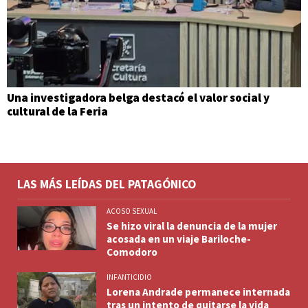
Una investigadora belga destacó el valor social y
cultural de la Feria
LAS MÁS LEÍDAS DEL PATAGÓNICO
ACOSO SEXUAL
Se hizo viral la denuncia de la mujer
acosada en un viaje Bariloche-
Comodoro
INFANTICIDIO
Lorena Andrade permanece internada
tras un intento de quitarse la vida