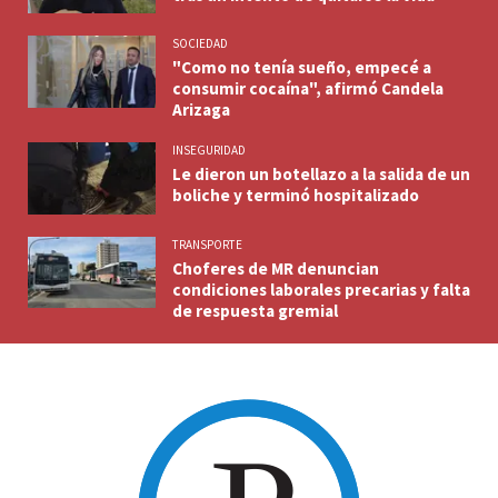
SOCIEDAD
"Como no tenía sueño, empecé a
consumir cocaína", afirmó Candela
Arizaga
INSEGURIDAD
Le dieron un botellazo a la salida de un
boliche y terminó hospitalizado
TRANSPORTE
Choferes de MR denuncian
condiciones laborales precarias y falta
de respuesta gremial