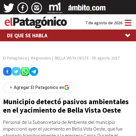
Tog
7 de agosto de 2026
nav
DE QUE SE HABLA
El Patagónico
|
Regionales
|
BELLA VISTA OESTE
-
05 agosto 2017
+
Agregar El Patagonico en
Municipio detectó pasivos ambientales
en el yacimiento de Bella Vista Oeste
Personal de la Subsecretaría de Ambiente del municipio
inspeccionó ayer el yacimiento en Bella Vista Oeste, que fue
otorgado transitoriamente a la empresa Capsa. Durante el