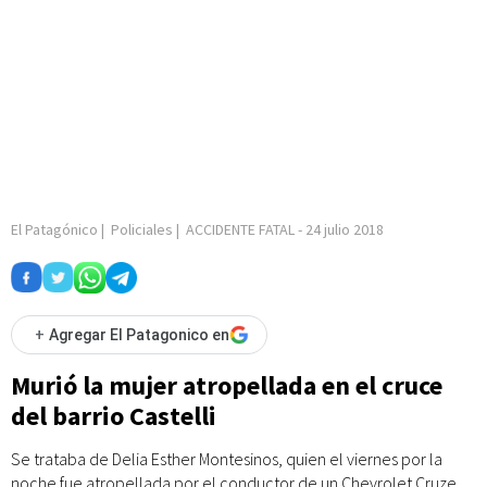
El Patagónico
|
Policiales
|
ACCIDENTE FATAL
-
24 julio 2018
+
Agregar El Patagonico en
Murió la mujer atropellada en el cruce
del barrio Castelli
Se trataba de Delia Esther Montesinos, quien el viernes por la
noche fue atropellada por el conductor de un Chevrolet Cruze.