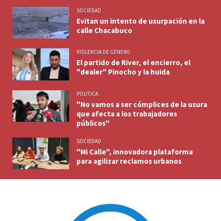
SOCIEDAD
Evitan un intento de usurpación en la
calle Chacabuco
VIOLENCIA DE GENERO
El partido de River, el encierro, el
"dealer" Pinocho y la huida
POLITICA
"No vamos a ser cómplices de la usura
que afecta a los trabajadores
públicos"
SOCIEDAD
"Mi Calle", innovadora plataforma
para agilizar reclamos urbanos