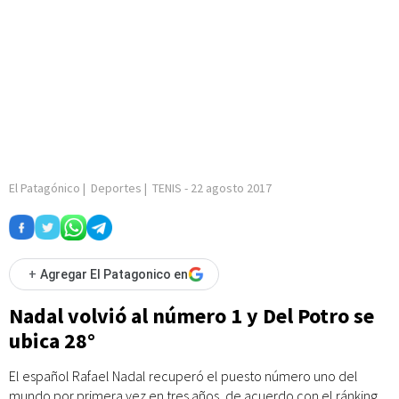
El Patagónico
|
Deportes
|
TENIS
-
22 agosto 2017
+
Agregar El Patagonico en
Nadal volvió al número 1 y Del Potro se
ubica 28°
El español Rafael Nadal recuperó el puesto número uno del
mundo por primera vez en tres años, de acuerdo con el ránking