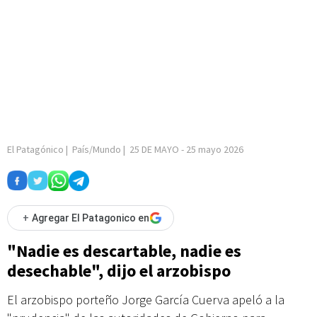
El Patagónico
|
País/Mundo
|
25 DE MAYO
-
25 mayo 2026
+
Agregar El Patagonico en
"Nadie es descartable, nadie es
desechable", dijo el arzobispo
El arzobispo porteño Jorge García Cuerva apeló a la