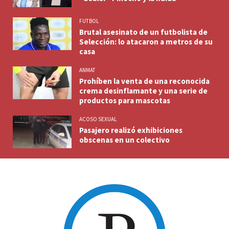
FUTBOL
Brutal asesinato de un futbolista de
Selección: lo atacaron a metros de su
casa
ANMAT
Prohíben la venta de una reconocida
crema desinflamante y una serie de
productos para mascotas
ACOSO SEXUAL
Pasajero realizó exhibiciones
obscenas en un colectivo