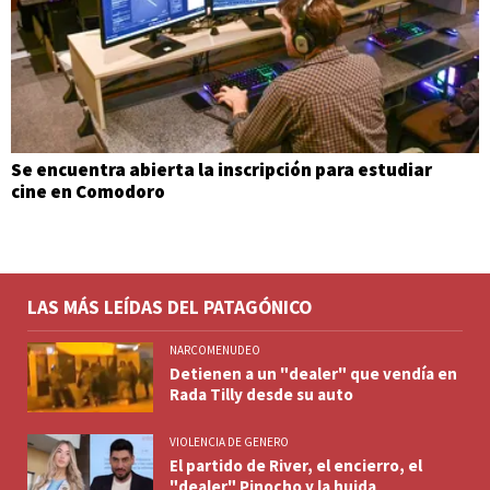
Se encuentra abierta la inscripción para estudiar
cine en Comodoro
LAS MÁS LEÍDAS DEL PATAGÓNICO
NARCOMENUDEO
Detienen a un "dealer" que vendía en
Rada Tilly desde su auto
VIOLENCIA DE GENERO
El partido de River, el encierro, el
"dealer" Pinocho y la huida