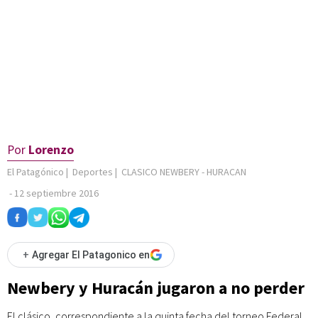
Por
Lorenzo
El Patagónico
|
Deportes
|
CLASICO NEWBERY - HURACAN
-
12 septiembre 2016
+
Agregar El Patagonico en
Newbery y Huracán jugaron a no perder
El clásico, correspondiente a la quinta fecha del torneo Federal