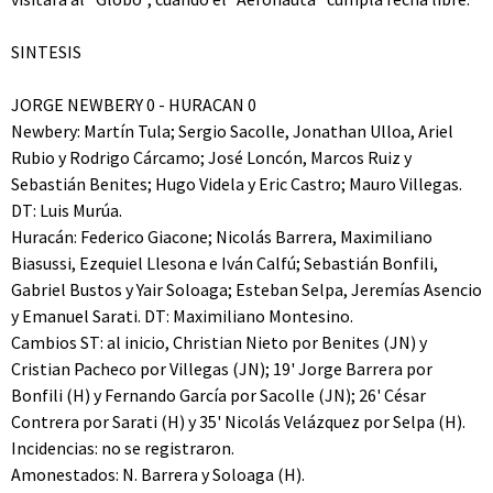
SINTESIS
JORGE NEWBERY 0 - HURACAN 0
Newbery: Martín Tula; Sergio Sacolle, Jonathan Ulloa, Ariel
Rubio y Rodrigo Cárcamo; José Loncón, Marcos Ruiz y
Sebastián Benites; Hugo Videla y Eric Castro; Mauro Villegas.
DT: Luis Murúa.
Huracán: Federico Giacone; Nicolás Barrera, Maximiliano
Biasussi, Ezequiel Llesona e Iván Calfú; Sebastián Bonfili,
Gabriel Bustos y Yair Soloaga; Esteban Selpa, Jeremías Asencio
y Emanuel Sarati. DT: Maximiliano Montesino.
Cambios ST: al inicio, Christian Nieto por Benites (JN) y
Cristian Pacheco por Villegas (JN); 19' Jorge Barrera por
Bonfili (H) y Fernando García por Sacolle (JN); 26' César
Contrera por Sarati (H) y 35' Nicolás Velázquez por Selpa (H).
Incidencias: no se registraron.
Amonestados: N. Barrera y Soloaga (H).