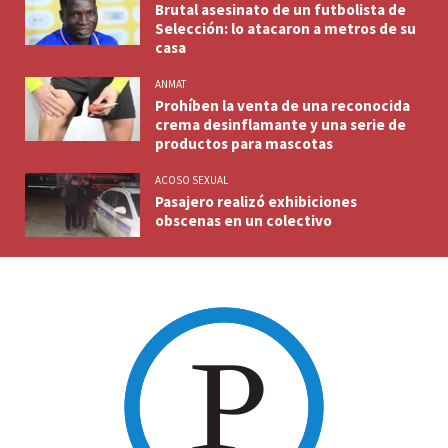
Brutal asesinato de un futbolista de
Selección: lo atacaron a metros de su
casa
ANMAT
Prohíben la venta de una reconocida
crema desinflamante y una serie de
productos para mascotas
ACOSO SEXUAL
Pasajero realizó exhibiciones
obscenas en un colectivo