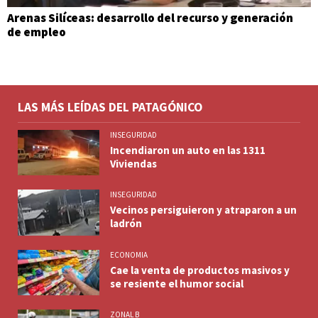
Arenas Silíceas: desarrollo del recurso y generación
de empleo
LAS MÁS LEÍDAS DEL PATAGÓNICO
INSEGURIDAD
Incendiaron un auto en las 1311
Viviendas
INSEGURIDAD
Vecinos persiguieron y atraparon a un
ladrón
ECONOMIA
Cae la venta de productos masivos y
se resiente el humor social
ZONAL B