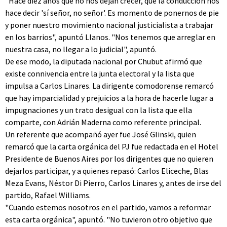
"Hace diez años que no nos dejan crecer, que la conducción nos
hace decir 'sí señor, no señor'. Es momento de ponernos de pie
y poner nuestro movimiento nacional justicialista a trabajar
en los barrios", apuntó Llanos. "Nos tenemos que arreglar en
nuestra casa, no llegar a lo judicial", apuntó.
De ese modo, la diputada nacional por Chubut afirmó que
existe connivencia entre la junta electoral y la lista que
impulsa a Carlos Linares. La dirigente comodorense remarcó
que hay imparcialidad y prejuicios a la hora de hacerle lugar a
impugnaciones y un trato desigual con la lista que ella
comparte, con Adrián Maderna como referente principal.
Un referente que acompañó ayer fue José Glinski, quien
remarcó que la carta orgánica del PJ fue redactada en el Hotel
Presidente de Buenos Aires por los dirigentes que no quieren
dejarlos participar, y a quienes repasó: Carlos Eliceche, Blas
Meza Evans, Néstor Di Pierro, Carlos Linares y, antes de irse del
partido, Rafael Williams.
"Cuando estemos nosotros en el partido, vamos a reformar
esta carta orgánica", apuntó. "No tuvieron otro objetivo que