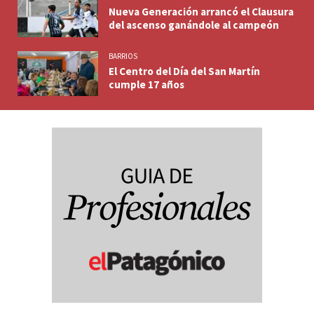
Nueva Generación arrancó el Clausura
del ascenso ganándole al campeón
BARRIOS
El Centro del Día del San Martín
cumple 17 años