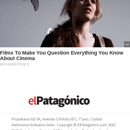
Propietaria IGD SA, Avenida Córdoba 657, 7° piso, Ciudad
Autónoma de Buenos Aires - Copyright © ElPatagónico.com 2020 -