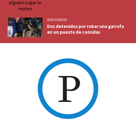
INSEGURIDAD
Dos detenidos por robar una garrafa
en un puesto de comidas