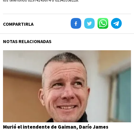
los teléfonos 02974143674 o 02945598228.
COMPARTIRLA
NOTAS RELACIONADAS
Murió el intendente de Gaiman, Darío James