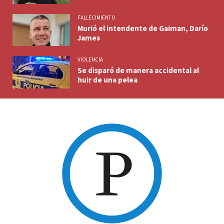
FALLECIMIENTO
Murió el intendente de Gaiman, Darío
James
VIOLENCIA
Se disparó de manera accidental al
huir de una pelea