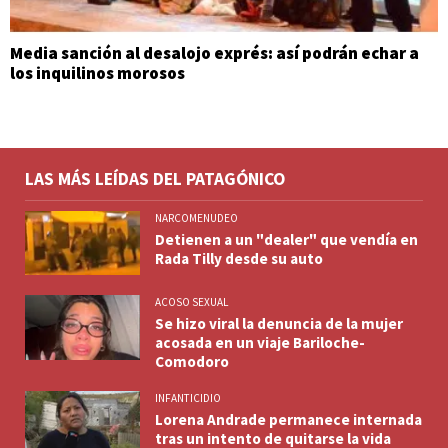
Media sanción al desalojo exprés: así podrán echar a
los inquilinos morosos
LAS MÁS LEÍDAS DEL PATAGÓNICO
NARCOMENUDEO
Detienen a un "dealer" que vendía en
Rada Tilly desde su auto
ACOSO SEXUAL
Se hizo viral la denuncia de la mujer
acosada en un viaje Bariloche-
Comodoro
INFANTICIDIO
Lorena Andrade permanece internada
tras un intento de quitarse la vida