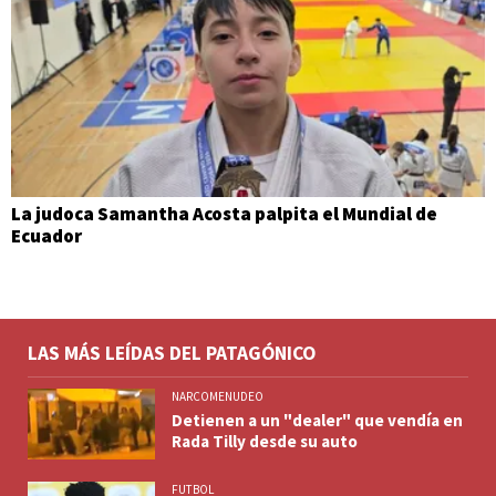
La judoca Samantha Acosta palpita el Mundial de
Ecuador
LAS MÁS LEÍDAS DEL PATAGÓNICO
NARCOMENUDEO
Detienen a un "dealer" que vendía en
Rada Tilly desde su auto
FUTBOL