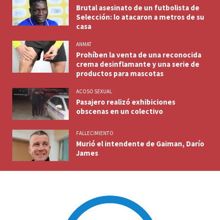
Brutal asesinato de un futbolista de
Selección: lo atacaron a metros de su
casa
ANMAT
Prohíben la venta de una reconocida
crema desinflamante y una serie de
productos para mascotas
ACOSO SEXUAL
Pasajero realizó exhibiciones
obscenas en un colectivo
FALLECIMIENTO
Murió el intendente de Gaiman, Darío
James