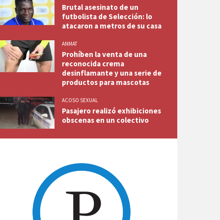
Brutal asesinato de un
futbolista de Selección: lo
atacaron a metros de su casa
ANMAT
Prohíben la venta de una
reconocida crema
desinflamante y una serie de
productos para mascotas
ACOSO SEXUAL
Pasajero realizó exhibiciones
obscenas en un colectivo