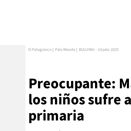
El Patagónico
|
País/Mundo
|
BULLYING
-
24 julio 2025
Preocupante: Má
los niños sufre 
primaria