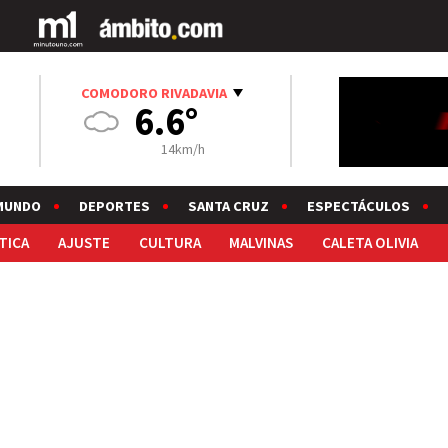
COMODORO RIVADAVIA
6.6°
14km/h
MUNDO
DEPORTES
SANTA CRUZ
ESPECTÁCULOS
TICA
AJUSTE
CULTURA
MALVINAS
CALETA OLIVIA