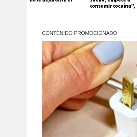
mate
consumir cocaína",
afirmó Candela
Arizaga