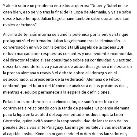
Y alertó sobre un problema entre los arqueros: “Neuer y Nübel no se
caen bien, eso se vio tras la final de la Copa de Alemania, y ya se sabe
desde hace tiempo. Julian Nagelsmann también sabe que ambos son
rivales acérrimos”.
Al clima de tensión interna se sumó la polémica por la entrevista que
protagonizó el entrenador Julian Nagelsmann tras la eliminación. La
conversación en vivo con la periodista Lili Engels de la cadena ZDF
estuvo marcada por respuestas cortantes y una evidente incomodidad
del director técnico al ser consultado sobre su continuidad. Su actitud,
descrita como defensiva y carente de autocrítica, generó malestar en
la prensa alemana y reavivó el debate sobre el liderazgo en el
seleccionado. El presidente de la Federación Alemana de Fútbol
confirmó que el futuro del técnico se analizará en los próximos días,
mientras el equipo permanece a la espera de definiciones.
En las horas posteriores a la eliminación, se sumó otro foco de
controversia relacionado con la tanda de penales. La prensa alemana
puso la lupa en la actitud del experimentado mediocampista Leon
Goretzka, quien evitó asumir la responsabilidad de lanzar uno de los
penales decisivos ante Paraguay. Las imágenes televisivas mostraron
al capitán Joshua Kimmich organizando el orden de los lanzadores y