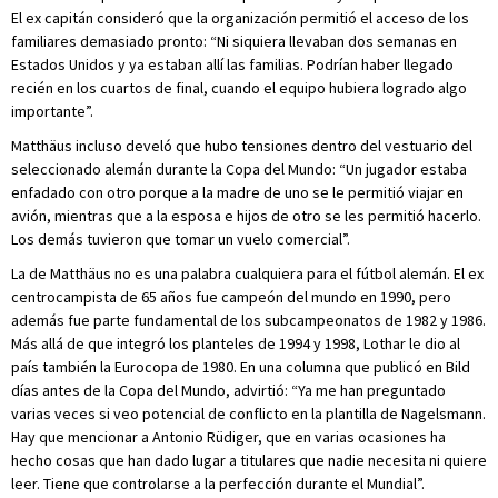
El ex capitán consideró que la organización permitió el acceso de los
familiares demasiado pronto: “Ni siquiera llevaban dos semanas en
Estados Unidos y ya estaban allí las familias. Podrían haber llegado
recién en los cuartos de final, cuando el equipo hubiera logrado algo
importante”.
Matthäus incluso develó que hubo tensiones dentro del vestuario del
seleccionado alemán durante la Copa del Mundo: “Un jugador estaba
enfadado con otro porque a la madre de uno se le permitió viajar en
avión, mientras que a la esposa e hijos de otro se les permitió hacerlo.
Los demás tuvieron que tomar un vuelo comercial”.
La de Matthäus no es una palabra cualquiera para el fútbol alemán. El ex
centrocampista de 65 años fue campeón del mundo en 1990, pero
además fue parte fundamental de los subcampeonatos de 1982 y 1986.
Más allá de que integró los planteles de 1994 y 1998, Lothar le dio al
país también la Eurocopa de 1980. En una columna que publicó en Bild
días antes de la Copa del Mundo, advirtió: “Ya me han preguntado
varias veces si veo potencial de conflicto en la plantilla de Nagelsmann.
Hay que mencionar a Antonio Rüdiger, que en varias ocasiones ha
hecho cosas que han dado lugar a titulares que nadie necesita ni quiere
leer. Tiene que controlarse a la perfección durante el Mundial”.