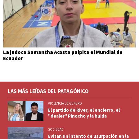
La judoca Samantha Acosta palpita el Mundial de
Ecuador
LAS MÁS LEÍDAS DEL PATAGÓNICO
VIOLENCIA DE GENERO
El partido de River, el encierro, el
"dealer" Pinocho y la huida
SOCIEDAD
Evitan un intento de usurpación en la