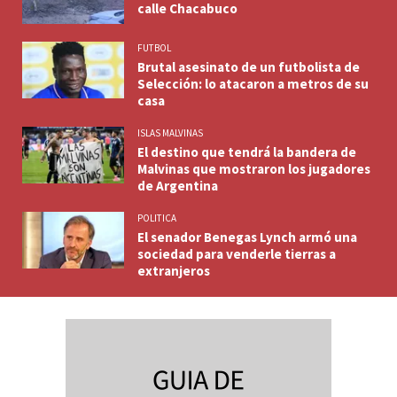
calle Chacabuco
FUTBOL
Brutal asesinato de un futbolista de
Selección: lo atacaron a metros de su
casa
ISLAS MALVINAS
El destino que tendrá la bandera de
Malvinas que mostraron los jugadores
de Argentina
POLITICA
El senador Benegas Lynch armó una
sociedad para venderle tierras a
extranjeros