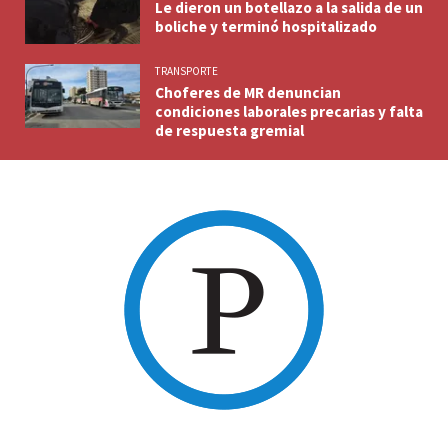
Le dieron un botellazo a la salida de un
boliche y terminó hospitalizado
TRANSPORTE
Choferes de MR denuncian
condiciones laborales precarias y falta
de respuesta gremial