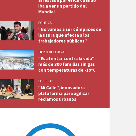
arrestada por el ICE cuando
iba a ver un partido del
Mundial
POLITICA
"No vamos a ser cómplices de
la usura que afecta a los
trabajadores públicos"
TIERRA DEL FUEGO
"Es atentar contra la vida":
más de 300 familias sin gas
con temperaturas de -19°C
SOCIEDAD
"Mi Calle", innovadora
plataforma para agilizar
reclamos urbanos