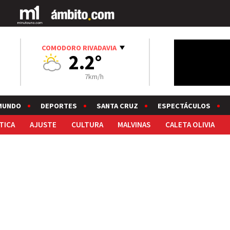
COMODORO RIVADAVIA
2.2°
7km/h
MUNDO
DEPORTES
SANTA CRUZ
ESPECTÁCULOS
TICA
AJUSTE
CULTURA
MALVINAS
CALETA OLIVIA