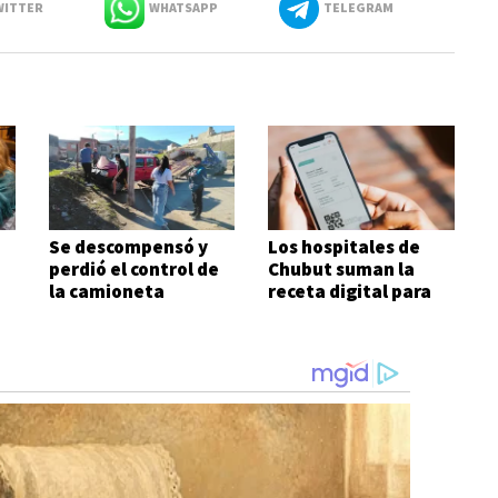
ITTER
WHATSAPP
TELEGRAM
Se descompensó y
Los hospitales de
perdió el control de
Chubut suman la
a
la camioneta
receta digital para
agilizar el acceso a
medicamentos