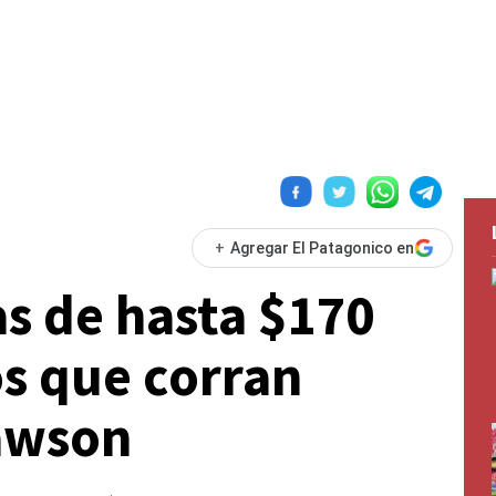
+
Agregar El Patagonico en
s de hasta $170
os que corran
awson