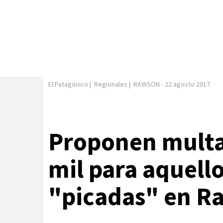
El Patagónico
|
Regionales
|
RAWSON
-
22 agosto 2017
Proponen multa
mil para aquell
"picadas" en R