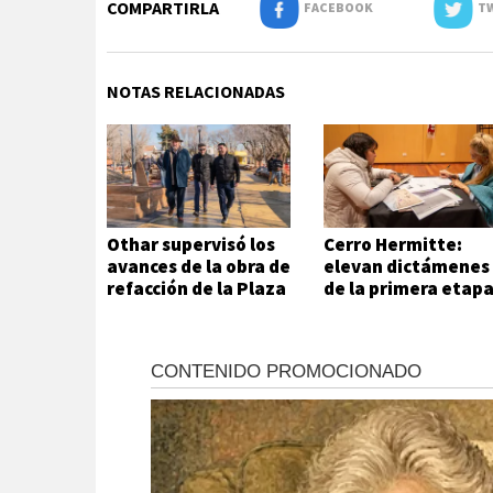
COMPARTIRLA
FACEBOOK
TW
NOTAS RELACIONADAS
Othar supervisó los
Cerro Hermitte:
avances de la obra de
elevan dictámenes
refacción de la Plaza
de la primera etap
Andalucía
de evaluación
habitacional