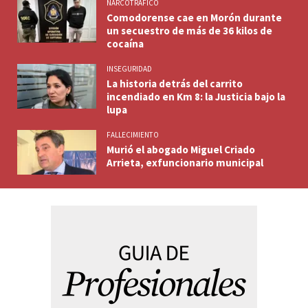
NARCOTRAFICO
Comodorense cae en Morón durante
un secuestro de más de 36 kilos de
cocaína
INSEGURIDAD
La historia detrás del carrito
incendiado en Km 8: la Justicia bajo la
lupa
FALLECIMIENTO
Murió el abogado Miguel Criado
Arrieta, exfuncionario municipal