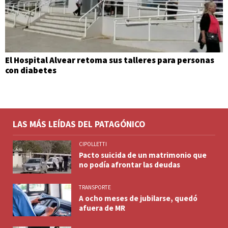
El Hospital Alvear retoma sus talleres para personas
con diabetes
LAS MÁS LEÍDAS DEL PATAGÓNICO
CIPOLLETTI
Pacto suicida de un matrimonio que
no podía afrontar las deudas
TRANSPORTE
A ocho meses de jubilarse, quedó
afuera de MR