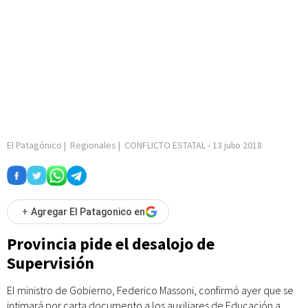
El Patagónico
|
Regionales
|
CONFLICTO ESTATAL
-
13 julio 2018
+
Agregar El Patagonico en
Provincia pide el desalojo de
Supervisión
El ministro de Gobierno, Federico Massoni, confirmó ayer que se
intimará por carta documento a los auxiliares de Educación a