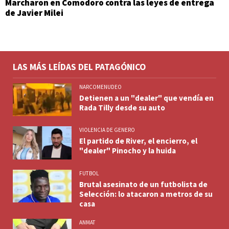
Marcharon en Comodoro contra las leyes de entrega
de Javier Milei
LAS MÁS LEÍDAS DEL PATAGÓNICO
NARCOMENUDEO
Detienen a un "dealer" que vendía en
Rada Tilly desde su auto
VIOLENCIA DE GENERO
El partido de River, el encierro, el
"dealer" Pinocho y la huida
FUTBOL
Brutal asesinato de un futbolista de
Selección: lo atacaron a metros de su
casa
ANMAT