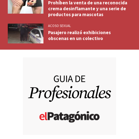
Prohíben la venta de una reconocida
crema desinflamante y una serie de
productos para mascotas
ACOSO SEXUAL
Pasajero realizó exhibiciones
obscenas en un colectivo