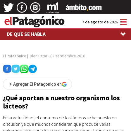
Tog
7 de agosto de 2026
nav
DE QUE SE HABLA
El Patagónico
|
Bien Estar
-
02 septiembre 2016
+
Agregar El Patagonico en
¿Qué aportan a nuestro organismo los
lácteos?
En la actualidad, el consumo de los lácteos se ha puesto en
discusión ya que muchos consideran que produce varias
enfermedades y que los seres humanos somos la única especie