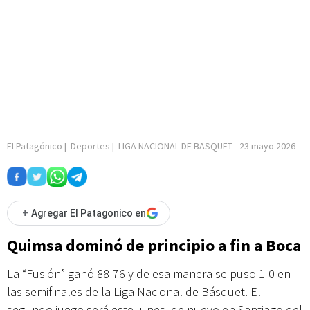
El Patagónico
|
Deportes
|
LIGA NACIONAL DE BASQUET
-
23 mayo 2026
+
Agregar El Patagonico en
Quimsa dominó de principio a fin a Boca
La “Fusión” ganó 88-76 y de esa manera se puso 1-0 en
las semifinales de la Liga Nacional de Básquet. El
segundo juego será este lunes, de nuevo en Santiago del