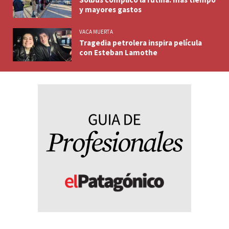
y mayores gastos
VACA MUERTA
Tragedia petrolera inspira película
con Esteban Lamothe