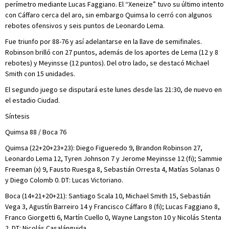
perímetro mediante Lucas Faggiano. El “Xeneize” tuvo su último intento
con Cáffaro cerca del aro, sin embargo Quimsa lo cerró con algunos
rebotes ofensivos y seis puntos de Leonardo Lema.
Fue triunfo por 88-76 y así adelantarse en la llave de semifinales.
Robinson brilló con 27 puntos, además de los aportes de Lema (12 y 8
rebotes) y Meyinsse (12 puntos). Del otro lado, se destacó Michael
Smith con 15 unidades.
El segundo juego se disputará este lunes desde las 21:30, de nuevo en
el estadio Ciudad.
Síntesis
Quimsa 88 / Boca 76
Quimsa (22+20+23+23): Diego Figueredo 9, Brandon Robinson 27,
Leonardo Lema 12, Tyren Johnson 7 y Jerome Meyinsse 12 (fi); Sammie
Freeman (x) 9, Fausto Ruesga 8, Sebastián Orresta 4, Matías Solanas 0
y Diego Colomb 0. DT: Lucas Victoriano.
Boca (14+21+20+21): Santiago Scala 10, Michael Smith 15, Sebastián
Vega 3, Agustín Barreiro 14 y Francisco Cáffaro 8 (fi); Lucas Faggiano 8,
Franco Giorgetti 6, Martín Cuello 0, Wayne Langston 10 y Nicolás Stenta
2. DT: Nicolás Casalánguida.