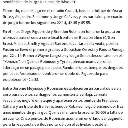
semifinales de la Liga Nacional de Básquet.
El partido, que se jugó en el estadio Ciudad, tuvo el arbitraje de Oscar
Brítez, Alejandro Zanabone y Jorge Chávez, y los parciales por cuarto
de juego fueron los siguientes: 22-14, 42-35 y 65-55.
En el inicio Diego Figueredo y Brandon Robinson tomaron la posta en
ofensiva para el seis a cero local frente a un Boca errático (0/6 en
tiros). Michael Smith y Agustín Barreiro levantaron a la visita, pero la
Fusión se llevó el primero gracias a Sebastián Orresta y Fausto Ruesga
por 22 a 14. Primero Wayne Langston y luego Smith descontaron en el
“Xeneize”, en Quimsa Robinson y Tyren Johnson mantuvieron el
liderazgo en un pasaje palo a palo. Rumbo al entretiempo los dirigidos
por Lucas Victoriano encontraron un doble de Figueredo para
establecer el 42 a 35.
Entre Jerome Meyinsse y Robinson establecieron un parcial de seis a
cero para que los santiagueños aumenten la ventaja. La visita
reaccionó, mejoró en ataque y aparecieron los puntos de Francisco
Cáffaro y un triple de Barreiro, aunque Robinson siguió encendido. Tras
unos minutos de gol a gol, Quimsa mantuvo la brecha (65-55) a falta de
un cuarto. Cinco puntos de Robinson asomaron en el lado santiagueño,
pero la respuesta de Boca no tardó con efectividad desde el