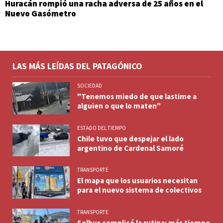
Huracán rompió una racha adversa de 25 años en el
Nuevo Gasómetro
LAS MÁS LEÍDAS DEL PATAGÓNICO
SOCIEDAD
"Tenemos miedo de que lastime a
alguien o que lo maten"
ESTADO DEL TIEMPO
Chile tuvo que despejar el lado
argentino de Cardenal Samoré
TRANSPORTE
El mapa que los usuarios necesitan
para el nuevo sistema de colectivos
TRANSPORTE
Solbus complicó la rutina: más tiempo