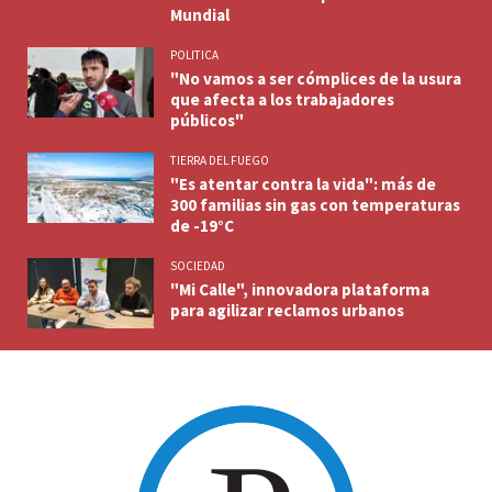
Mundial
POLITICA
"No vamos a ser cómplices de la usura
que afecta a los trabajadores
públicos"
TIERRA DEL FUEGO
"Es atentar contra la vida": más de
300 familias sin gas con temperaturas
de -19°C
SOCIEDAD
"Mi Calle", innovadora plataforma
para agilizar reclamos urbanos