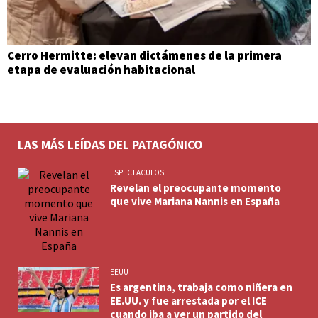
Cerro Hermitte: elevan dictámenes de la primera
etapa de evaluación habitacional
LAS MÁS LEÍDAS DEL PATAGÓNICO
ESPECTACULOS
Revelan el preocupante momento
que vive Mariana Nannis en España
EEUU
Es argentina, trabaja como niñera en
EE.UU. y fue arrestada por el ICE
cuando iba a ver un partido del