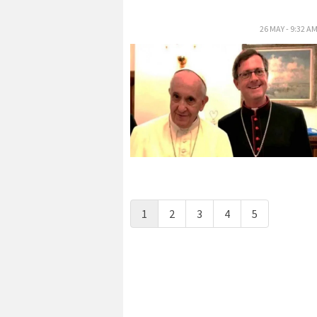
26 MAY - 9:32 A
1
2
3
4
5