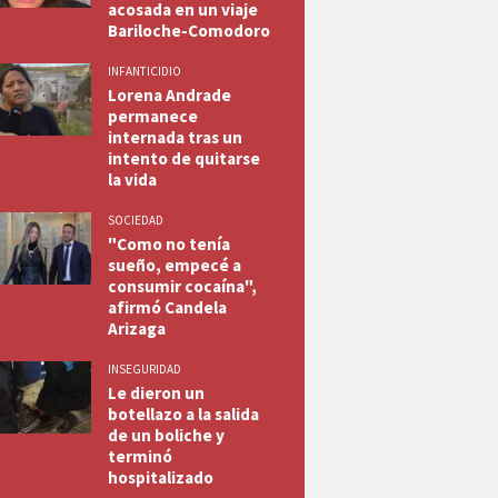
acosada en un viaje
Bariloche-Comodoro
INFANTICIDIO
Lorena Andrade
permanece
internada tras un
intento de quitarse
la vida
SOCIEDAD
"Como no tenía
sueño, empecé a
consumir cocaína",
afirmó Candela
Arizaga
INSEGURIDAD
Le dieron un
botellazo a la salida
de un boliche y
terminó
hospitalizado