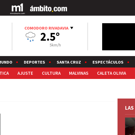
COMODORO RIVADAVIA
2.5°
5km/h
MUNDO
DEPORTES
SANTA CRUZ
ESPECTÁCULOS
TICA
AJUSTE
CULTURA
MALVINAS
CALETA OLIVIA
LAS