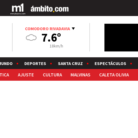
COMODORO RIVADAVIA
7.6°
18km/h
MUNDO
DEPORTES
SANTA CRUZ
ESPECTÁCULOS
TICA
AJUSTE
CULTURA
MALVINAS
CALETA OLIVIA