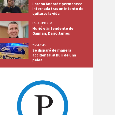
Lorena Andrade permanece
internada tras un intento de
quitarse la vida
FALLECIMIENTO
Murió el intendente de
Gaiman, Darío James
VIOLENCIA
Se disparó de manera
accidental al huir de una
pelea