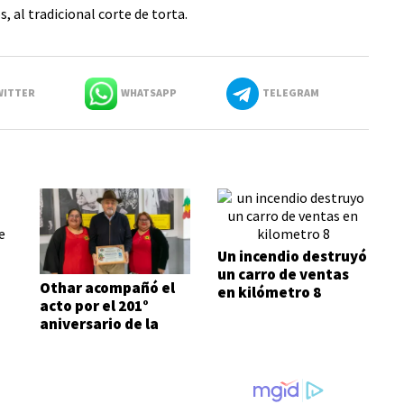
, al tradicional corte de torta.
ITTER
WHATSAPP
TELEGRAM
Un incendio destruyó
un carro de ventas
Othar acompañó el
en kilómetro 8
acto por el 201°
aniversario de la
Independencia del
Estado Plurinacional
de Bolivia