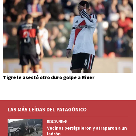
Tigre le asestó otro duro golpe a River
LAS MÁS LEÍDAS DEL PATAGÓNICO
INSEGURIDAD
Vecinos persiguieron y atraparon a un
ladrón