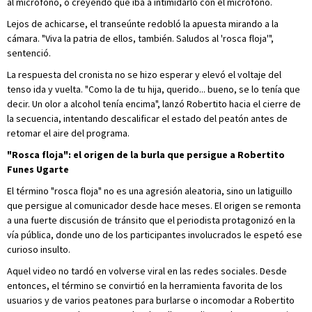
al micrófono, o creyendo que iba a intimidarlo con el micrófono.
Lejos de achicarse, el transeúnte redobló la apuesta mirando a la
cámara. "Viva la patria de ellos, también. Saludos al 'rosca floja'",
sentenció.
La respuesta del cronista no se hizo esperar y elevó el voltaje del
tenso ida y vuelta. "Como la de tu hija, querido... bueno, se lo tenía que
decir. Un olor a alcohol tenía encima", lanzó Robertito hacia el cierre de
la secuencia, intentando descalificar el estado del peatón antes de
retomar el aire del programa.
"Rosca floja": el origen de la burla que persigue a Robertito
Funes Ugarte
El término "rosca floja" no es una agresión aleatoria, sino un latiguillo
que persigue al comunicador desde hace meses. El origen se remonta
a una fuerte discusión de tránsito que el periodista protagonizó en la
vía pública, donde uno de los participantes involucrados le espetó ese
curioso insulto.
Aquel video no tardó en volverse viral en las redes sociales. Desde
entonces, el término se convirtió en la herramienta favorita de los
usuarios y de varios peatones para burlarse o incomodar a Robertito