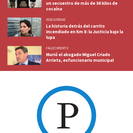
un secuestro de más de 36 kilos de
cocaína
INSEGURIDAD
La historia detrás del carrito
incendiado en Km 8: la Justicia bajo la
lupa
FALLECIMIENTO
Murió el abogado Miguel Criado
Arrieta, exfuncionario municipal