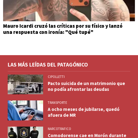
Mauro Icardi cruzó las críticas por su físico y lanzó
una respuesta con ironía: "Qué tupé"
LAS MÁS LEÍDAS DEL PATAGÓNICO
CIPOLLETTI
Pacto suicida de un matrimonio que
no podía afrontar las deudas
TRANSPORTE
A ocho meses de jubilarse, quedó
afuera de MR
NARCOTRAFICO
Comodorense cae en Morón durante