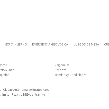
A
EXPO INVIERNO
EMERGENCIA GEOLÓGICA
JUEGOS DE MESA
CUL
T
Home
Regionales
País/Mundo
Deportes
Opinión
Términos y Condiciones
so, Ciudad Autónoma de Buenos Aires -
ámite - Registro DNDA en trámite -