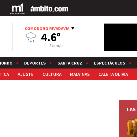
COMODORO RIVADAVIA
4.6°
24km/h
MUNDO
DEPORTES
SANTA CRUZ
ESPECTÁCULOS
TICA
AJUSTE
CULTURA
MALVINAS
CALETA OLIVIA
LAS