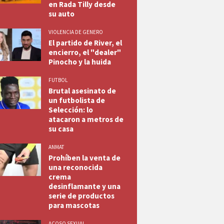
en Rada Tilly desde
su auto
VIOLENCIA DE GENERO
El partido de River, el
encierro, el "dealer"
Pinocho y la huida
FUTBOL
Brutal asesinato de
un futbolista de
Selección: lo
atacaron a metros de
su casa
ANMAT
Prohíben la venta de
una reconocida
crema
desinflamante y una
serie de productos
para mascotas
ACOSO SEXUAL