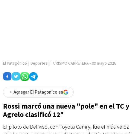
El Patagónico
|
Deportes
|
TURISMO CARRETERA
-
09 mayo 2026
+
Agregar El Patagonico en
Rossi marcó una nueva "pole" en el TC y
Agrelo clasificó 12º
El piloto de Del Viso, con Toyota Camry, fue el más veloz