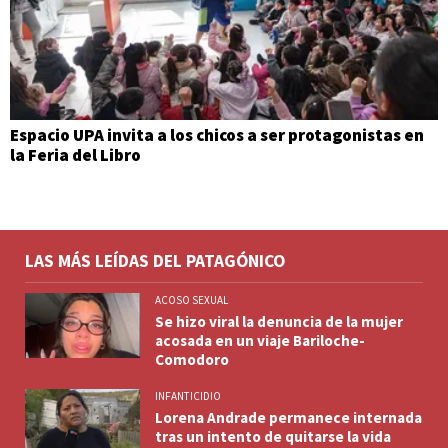
Espacio UPA invita a los chicos a ser protagonistas en
la Feria del Libro
LAS MÁS LEÍDAS DEL PATAGÓNICO
ACOSO SEXUAL
Se hizo viral la denuncia de la mujer
acosada en un viaje Bariloche-
Comodoro
INFANTICIDIO
Lorena Andrade permanece internada
tras un intento de quitarse la vida