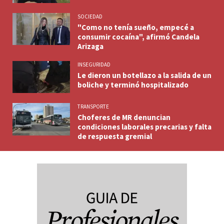
SOCIEDAD
"Como no tenía sueño, empecé a
consumir cocaína", afirmó Candela
Arizaga
INSEGURIDAD
Le dieron un botellazo a la salida de un
boliche y terminó hospitalizado
TRANSPORTE
Choferes de MR denuncian
condiciones laborales precarias y falta
de respuesta gremial