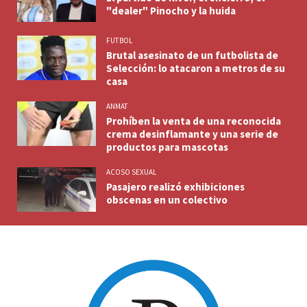
"dealer" Pinocho y la huida
FUTBOL
Brutal asesinato de un futbolista de
Selección: lo atacaron a metros de su
casa
ANMAT
Prohíben la venta de una reconocida
crema desinflamante y una serie de
productos para mascotas
ACOSO SEXUAL
Pasajero realizó exhibiciones
obscenas en un colectivo