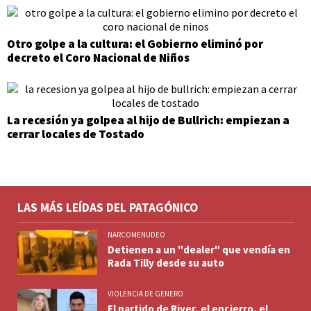
Otro golpe a la cultura: el Gobierno eliminó por
decreto el Coro Nacional de Niños
La recesión ya golpea al hijo de Bullrich: empiezan a
cerrar locales de Tostado
LAS MÁS LEÍDAS DEL PATAGÓNICO
NARCOMENUDEO
Detienen a un "dealer" que vendía en
Rada Tilly desde su auto
VIOLENCIA DE GENERO
El partido de River, el encierro, el