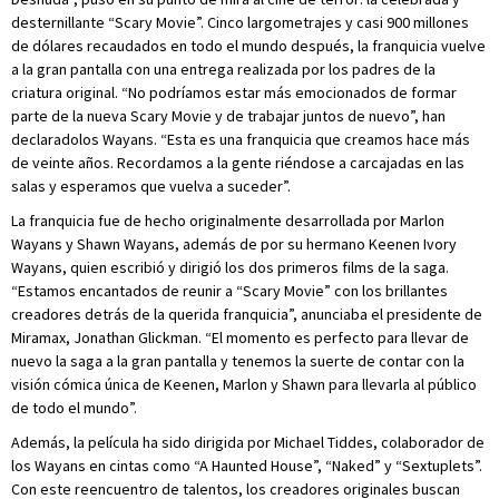
desternillante “Scary Movie”. Cinco largometrajes y casi 900 millones
de dólares recaudados en todo el mundo después, la franquicia vuelve
a la gran pantalla con una entrega realizada por los padres de la
criatura original. “No podríamos estar más emocionados de formar
parte de la nueva Scary Movie y de trabajar juntos de nuevo”, han
declaradolos Wayans. “Esta es una franquicia que creamos hace más
de veinte años. Recordamos a la gente riéndose a carcajadas en las
salas y esperamos que vuelva a suceder”.
La franquicia fue de hecho originalmente desarrollada por Marlon
Wayans y Shawn Wayans, además de por su hermano Keenen Ivory
Wayans, quien escribió y dirigió los dos primeros films de la saga.
“Estamos encantados de reunir a “Scary Movie” con los brillantes
creadores detrás de la querida franquicia”, anunciaba el presidente de
Miramax, Jonathan Glickman. “El momento es perfecto para llevar de
nuevo la saga a la gran pantalla y tenemos la suerte de contar con la
visión cómica única de Keenen, Marlon y Shawn para llevarla al público
de todo el mundo”.
Además, la película ha sido dirigida por Michael Tiddes, colaborador de
los Wayans en cintas como “A Haunted House”, “Naked” y “Sextuplets”.
Con este reencuentro de talentos, los creadores originales buscan