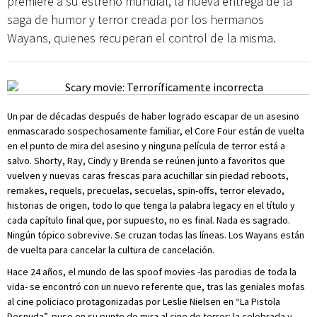
premiére a su estreno mundial, la nueva entrega de la
saga de humor y terror creada por los hermanos
Wayans, quienes recuperan el control de la misma.
Un par de décadas después de haber logrado escapar de un asesino
enmascarado sospechosamente familiar, el Core Four están de vuelta
en el punto de mira del asesino y ninguna película de terror está a
salvo. Shorty, Ray, Cindy y Brenda se reúnen junto a favoritos que
vuelven y nuevas caras frescas para acuchillar sin piedad reboots,
remakes, requels, precuelas, secuelas, spin-offs, terror elevado,
historias de origen, todo lo que tenga la palabra legacy en el título y
cada capítulo final que, por supuesto, no es final. Nada es sagrado.
Ningún tópico sobrevive. Se cruzan todas las líneas. Los Wayans están
de vuelta para cancelar la cultura de cancelación.
Hace 24 años, el mundo de las spoof movies -las parodias de toda la
vida- se encontró con un nuevo referente que, tras las geniales mofas
al cine policiaco protagonizadas por Leslie Nielsen en “La Pistola
Desnuda”, puso en su punto de mira al cine de terror: la celebrada y