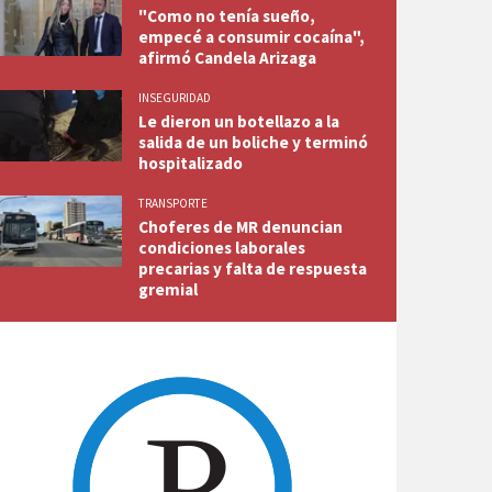
"Como no tenía sueño,
empecé a consumir cocaína",
afirmó Candela Arizaga
INSEGURIDAD
Le dieron un botellazo a la
salida de un boliche y terminó
hospitalizado
TRANSPORTE
Choferes de MR denuncian
condiciones laborales
precarias y falta de respuesta
gremial