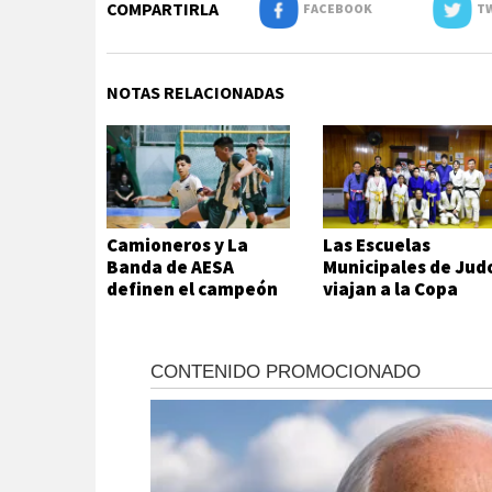
COMPARTIRLA
FACEBOOK
TW
NOTAS RELACIONADAS
Camioneros y La
Las Escuelas
Banda de AESA
Municipales de Jud
definen el campeón
viajan a la Copa
del futsal local
Hikari en Viedma