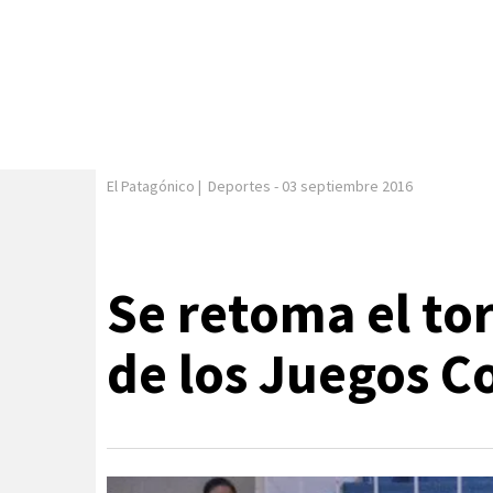
El Patagónico
|
Deportes
-
03 septiembre 2016
Se retoma el to
de los Juegos C