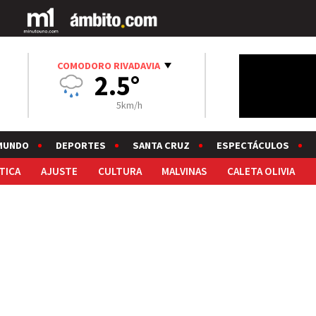
COMODORO RIVADAVIA
2.5°
5km/h
MUNDO
DEPORTES
SANTA CRUZ
ESPECTÁCULOS
TICA
AJUSTE
CULTURA
MALVINAS
CALETA OLIVIA