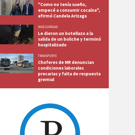
"Como no tenía sueño,
empecé a consumir cocaína",
afirmó Candela Arizaga
INSEGURIDAD
Le dieron un botellazo a la
salida de un boliche y terminó
hospitalizado
TRANSPORTE
Choferes de MR denuncian
condiciones laborales
precarias y falta de respuesta
gremial