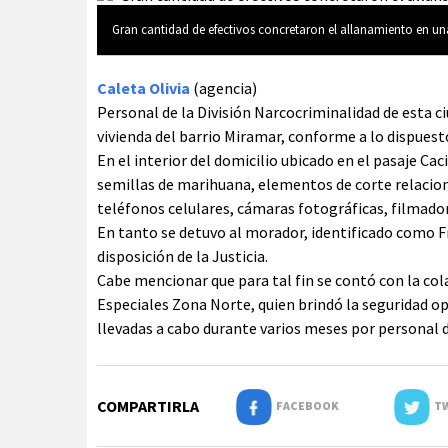
Gran cantidad de efectivos concretaron el allanamiento en una
Caleta Olivia
(agencia)
Personal de la División Narcocriminalidad de esta 
vivienda del barrio Miramar, conforme a lo dispuest
En el interior del domicilio ubicado en el pasaje C
semillas de marihuana, elementos de corte relaciona
teléfonos celulares, cámaras fotográficas, filmado
En tanto se detuvo al morador, identificado como F
disposición de la Justicia.
Cabe mencionar que para tal fin se contó con la co
Especiales Zona Norte, quien brindó la seguridad ope
llevadas a cabo durante varios meses por personal de
COMPARTIRLA
FACEBOOK
TW