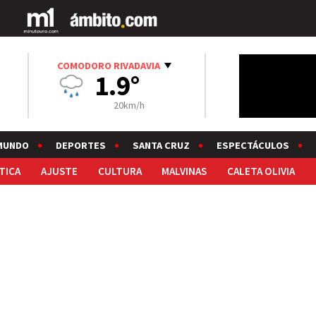
COMODORO RIVADAVIA
1.9°
20km/h
MUNDO
DEPORTES
SANTA CRUZ
ESPECTÁCULOS
TICA
AJUSTE
CULTURA
MALVINAS
CALETA OLIVIA