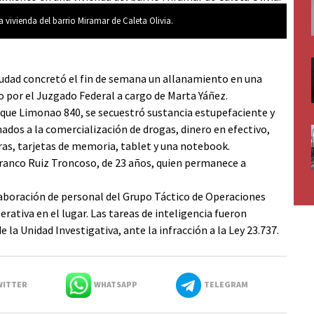
 vivienda del barrio Miramar de Caleta Olivia.
ciudad concretó el fin de semana un allanamiento en una
o por el Juzgado Federal a cargo de Marta Yáñez.
acique Limonao 840, se secuestró sustancia estupefaciente y
dos a la comercialización de drogas, dinero en efectivo,
ras, tarjetas de memoria, tablet y una notebook.
ranco Ruiz Troncoso, de 23 años, quien permanece a
laboración de personal del Grupo Táctico de Operaciones
rativa en el lugar. Las tareas de inteligencia fueron
 la Unidad Investigativa, ante la infracción a la Ley 23.737.
ITTER
WHATSAPP
TELEGRAM