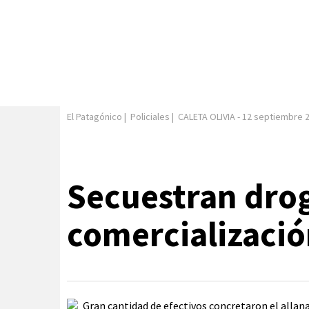
El Patagónico
|
Policiales
|
CALETA OLIVIA
-
12 septiembre 
Secuestran dro
comercializació