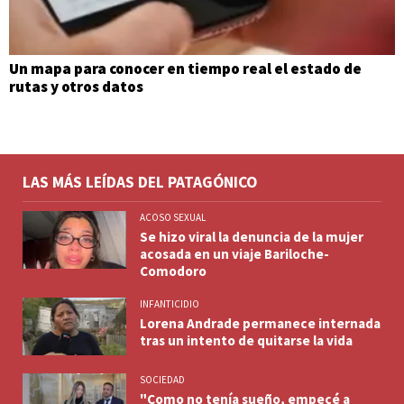
Un mapa para conocer en tiempo real el estado de
rutas y otros datos
LAS MÁS LEÍDAS DEL PATAGÓNICO
ACOSO SEXUAL
Se hizo viral la denuncia de la mujer
acosada en un viaje Bariloche-
Comodoro
INFANTICIDIO
Lorena Andrade permanece internada
tras un intento de quitarse la vida
SOCIEDAD
"Como no tenía sueño, empecé a