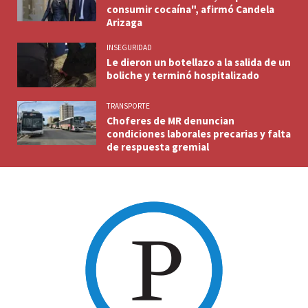
consumir cocaína", afirmó Candela
Arizaga
INSEGURIDAD
Le dieron un botellazo a la salida de un
boliche y terminó hospitalizado
TRANSPORTE
Choferes de MR denuncian
condiciones laborales precarias y falta
de respuesta gremial