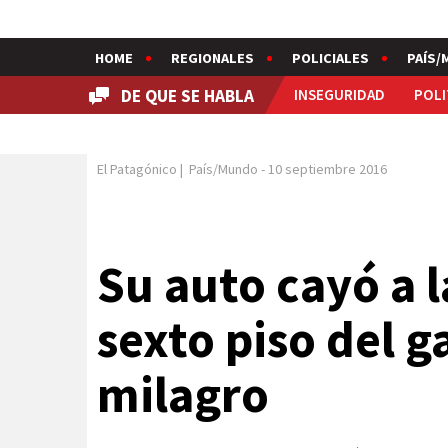
HOME
REGIONALES
POLICIALES
PAÍS/
DE QUE SE HABLA
INSEGURIDAD
POLI
El Patagónico
|
País/Mundo
-
10 septiembre 2016
Su auto cayó a l
sexto piso del g
milagro