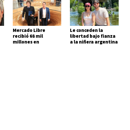
Mercado Libre
Le conceden la
recibió 68 mil
libertad bajo fianza
e
millones en
a la niñera argentina
subsidios del Estado
en seis meses