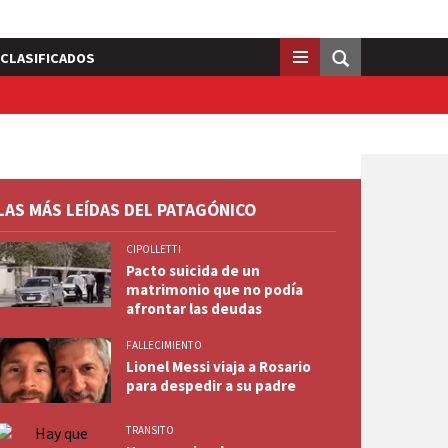
CLASIFICADOS
LAS MÁS LEÍDAS DEL PATAGÓNICO
CIPOLLETTI
Pacto suicida de un
matrimonio que no podía
afrontar las deudas
FALLECIMIENTO
Lionel Messi viaja a Rosario
para despedir a su padre
TRANSITO