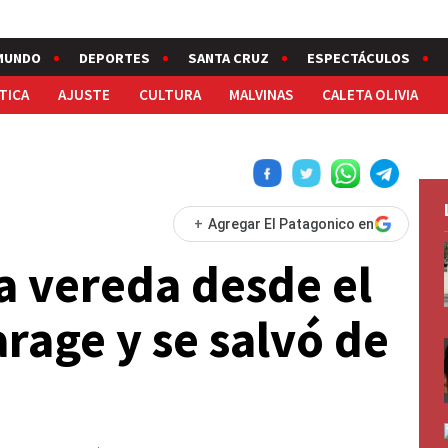
MUNDO
DEPORTES
SANTA CRUZ
ESPECTÁCULOS
TICA
AJUSTE
CULTURA
MALVINAS
CALETA OLIVIA
+
Agregar El Patagonico en
a vereda desde el
arage y se salvó de