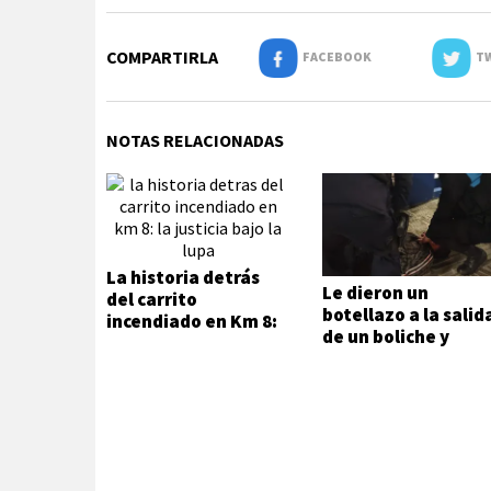
COMPARTIRLA
FACEBOOK
TW
NOTAS RELACIONADAS
La historia detrás
Le dieron un
del carrito
botellazo a la salid
incendiado en Km 8:
de un boliche y
la Justicia bajo la
terminó
lupa
hospitalizado