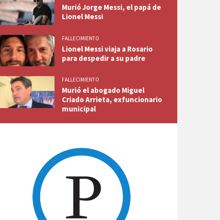
Murió Jorge Messi, el papá de
Lionel Messi
FALLECIMIENTO
Lionel Messi viaja a Rosario
para despedir a su padre
FALLECIMIENTO
Murió el abogado Miguel
Criado Arrieta, exfuncionario
municipal