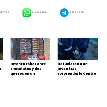
ITTER
WHATSAPP
TELEGRAM
Intentó robar once
Retuvieron a un
a
chocolates y dos
joven tras
quesos en un
sorprenderlo dentro
supermercado
de una vivienda