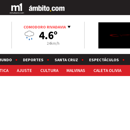
COMODORO RIVADAVIA
4.6°
24km/h
MUNDO
DEPORTES
SANTA CRUZ
ESPECTÁCULOS
TICA
AJUSTE
CULTURA
MALVINAS
CALETA OLIVIA