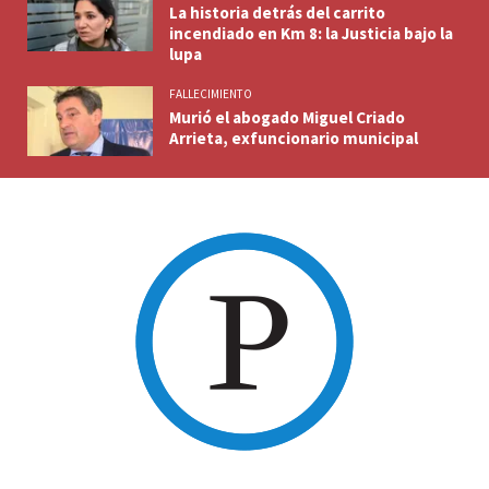
La historia detrás del carrito
incendiado en Km 8: la Justicia bajo la
lupa
FALLECIMIENTO
Murió el abogado Miguel Criado
Arrieta, exfuncionario municipal