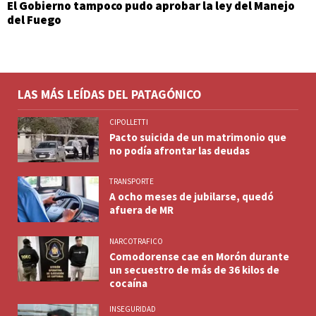
El Gobierno tampoco pudo aprobar la ley del Manejo
del Fuego
LAS MÁS LEÍDAS DEL PATAGÓNICO
CIPOLLETTI
Pacto suicida de un matrimonio que
no podía afrontar las deudas
TRANSPORTE
A ocho meses de jubilarse, quedó
afuera de MR
NARCOTRAFICO
Comodorense cae en Morón durante
un secuestro de más de 36 kilos de
cocaína
INSEGURIDAD